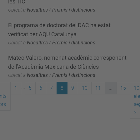
les TIC
Ubicat a
Nosaltres
/
Premis i distincions
El programa de doctorat del DAC ha estat
verificat per AQU Catalunya
Ubicat a
Nosaltres
/
Premis i distincions
Mateo Valero, nomenat acadèmic corresponent
de l’Acadèmia Mexicana de Ciències
Ubicat a
Nosaltres
/
Premis i distincions
...
1
5
6
7
8
9
10
11
...
15
10
nts
el
ors
se
>