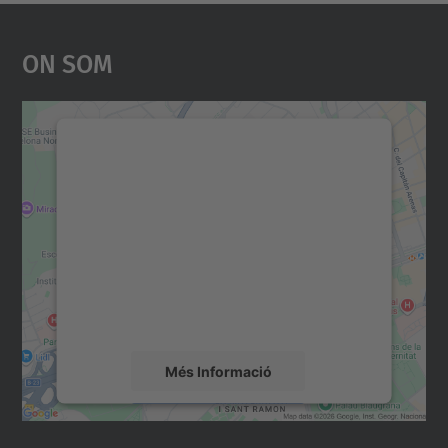
On Som
Necessitem el vostre
consentiment per carregar el
servei Google Maps!
Utilitzem un servei de tercers per incrustar
contingut del mapa que pugui recollir dades
sobre la vostra activitat. Reviseu-ne els
detalls i accepteu el servei per veure el
mapa.
Més Informació
Accepta