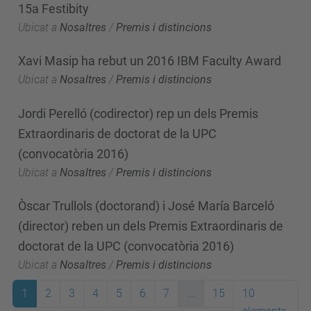
15a Festibity
Ubicat a
Nosaltres
/
Premis i distincions
Xavi Masip ha rebut un 2016 IBM Faculty Award
Ubicat a
Nosaltres
/
Premis i distincions
Jordi Perelló (codirector) rep un dels Premis
Extraordinaris de doctorat de la UPC
(convocatòria 2016)
Ubicat a
Nosaltres
/
Premis i distincions
Òscar Trullols (doctorand) i José María Barceló
(director) reben un dels Premis Extraordinaris de
doctorat de la UPC (convocatòria 2016)
Ubicat a
Nosaltres
/
Premis i distincions
1
2
3
4
5
6
7
...
15
10