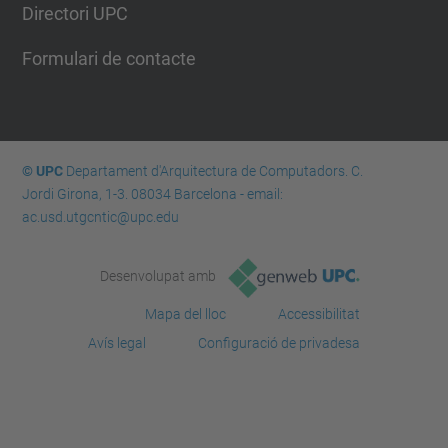
Directori UPC
Formulari de contacte
© UPC
Departament d'Arquitectura de Computadors. C.
Jordi Girona, 1-3. 08034 Barcelona - email:
ac.usd.utgcntic@upc.edu
Desenvolupat amb
Mapa del lloc
Accessibilitat
Avís legal
Configuració de privadesa