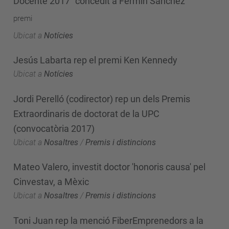
Docente 2017" concedit a Fermín Sánchez
premi
Ubicat a
Notícies
Jesús Labarta rep el premi Ken Kennedy
Ubicat a
Notícies
Jordi Perelló (codirector) rep un dels Premis
Extraordinaris de doctorat de la UPC
(convocatòria 2017)
Ubicat a
Nosaltres
/
Premis i distincions
Mateo Valero, investit doctor 'honoris causa' pel
Cinvestav, a Mèxic
Ubicat a
Nosaltres
/
Premis i distincions
Toni Juan rep la menció FiberEmprenedors a la