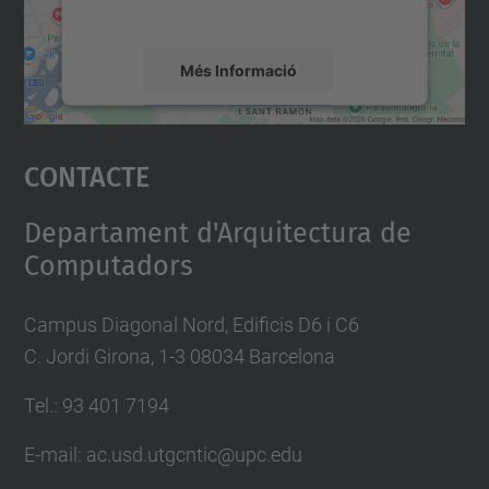
mapa.
Més Informació
Accepta
Contacte
powered by
Usercentrics Consent
Management Platform
Departament d'Arquitectura de
Computadors
Campus Diagonal Nord, Edificis D6 i C6
C. Jordi Girona, 1-3 08034 Barcelona
Tel.: 93 401 7194
E-mail: ac.usd.utgcntic@upc.edu