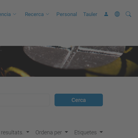
Cerca
C
ncia
Recerca
Personal
Tauler
e
r
c
a
a
v
a
n
ç
a
d
a
…
s resultats.
Ordena per
Etiquetes