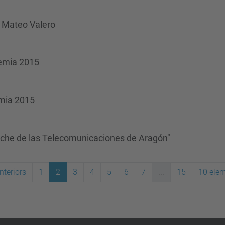
a Mateo Valero
dèmia 2015
èmia 2015
oche de las Telecomunicaciones de Aragón"
nteriors
1
2
3
4
5
6
7
...
15
10 ele