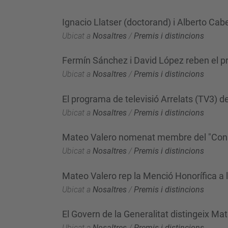
Ignacio Llatser (doctorand) i Alberto Cab
Ubicat a
Nosaltres
/
Premis i distincions
Fermín Sánchez i David López reben el pre
Ubicat a
Nosaltres
/
Premis i distincions
El programa de televisió Arrelats (TV3) d
Ubicat a
Nosaltres
/
Premis i distincions
Mateo Valero nomenat membre del "Consej
Ubicat a
Nosaltres
/
Premis i distincions
Mateo Valero rep la Menció Honorífica a l
Ubicat a
Nosaltres
/
Premis i distincions
El Govern de la Generalitat distingeix Ma
Ubicat a
Nosaltres
/
Premis i distincions