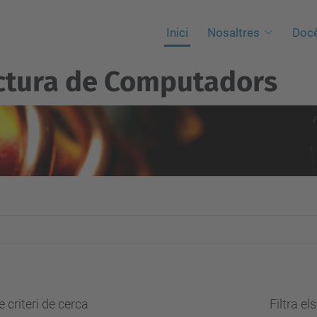
Inici
Nosaltres
Docè
ctura de Computadors
 criteri de cerca
Filtra el