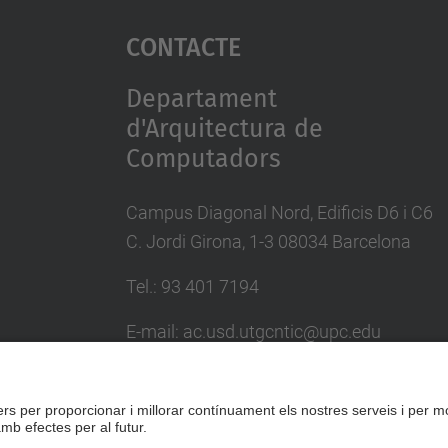
Contacte
Departament
d'Arquitectura de
Computadors
Campus Diagonal Nord, Edificis D6 i C6
C. Jordi Girona, 1-3 08034 Barcelona
Tel.: 93 401 7194
E-mail: ac.usd.utgcntic@upc.edu
Directori UPC
Formulari de contacte