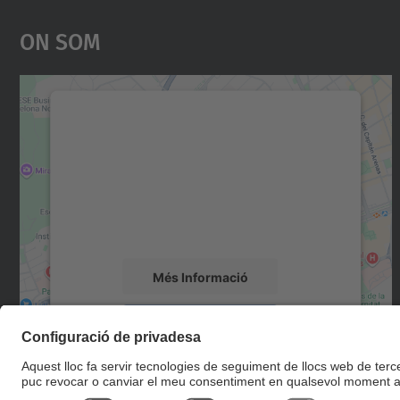
On Som
Necessitem el vostre consentiment
per carregar el servei Google Maps!
Utilitzem un servei de tercers per incrustar
contingut del mapa que pugui recollir dades
sobre la vostra activitat. Reviseu-ne els
detalls i accepteu el servei per veure el mapa.
Més Informació
Accepta
powered by
Usercentrics Consent
Management Platform