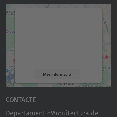
Necessitem el vostre
consentiment per carregar el
servei Google Maps!
Utilitzem un servei de tercers per incrustar
contingut del mapa que pugui recollir dades
sobre la vostra activitat. Reviseu-ne els
detalls i accepteu el servei per veure el
mapa.
Més Informació
Accepta
Contacte
powered by
Usercentrics Consent
Management Platform
Departament d'Arquitectura de