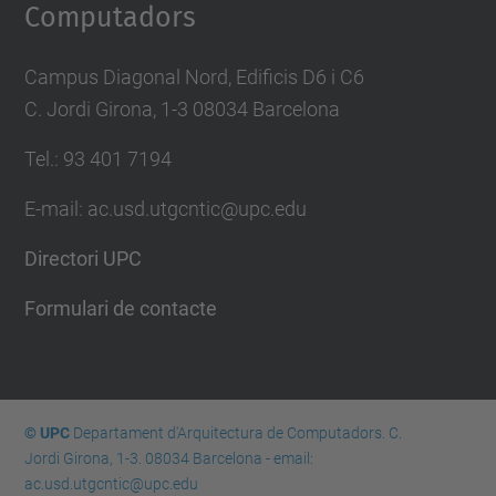
Computadors
Campus Diagonal Nord, Edificis D6 i C6
C. Jordi Girona, 1-3 08034 Barcelona
Tel.: 93 401 7194
E-mail: ac.usd.utgcntic@upc.edu
Directori UPC
Formulari de contacte
© UPC
Departament d'Arquitectura de Computadors. C.
Jordi Girona, 1-3. 08034 Barcelona - email:
ac.usd.utgcntic@upc.edu