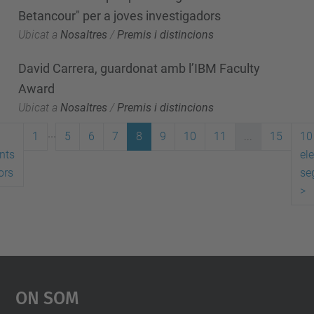
Betancour" per a joves investigadors
Ubicat a
Nosaltres
/
Premis i distincions
David Carrera, guardonat amb l’IBM Faculty
Award
Ubicat a
Nosaltres
/
Premis i distincions
...
1
5
6
7
8
9
10
11
...
15
10
nts
el
ors
se
>
On Som