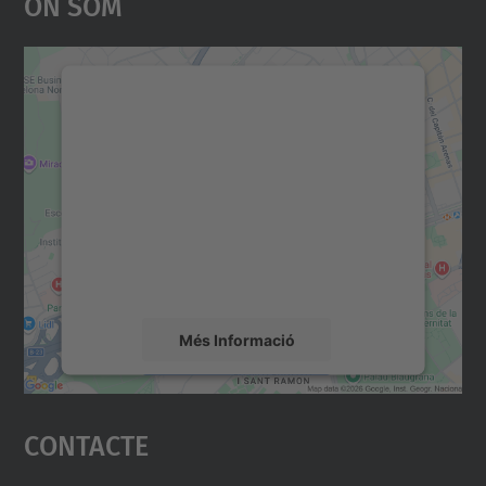
On Som
Necessitem el vostre
consentiment per carregar el
servei Google Maps!
Utilitzem un servei de tercers per incrustar
contingut del mapa que pugui recollir dades
sobre la vostra activitat. Reviseu-ne els
detalls i accepteu el servei per veure el
mapa.
Més Informació
Accepta
Contacte
powered by
Usercentrics Consent
Management Platform