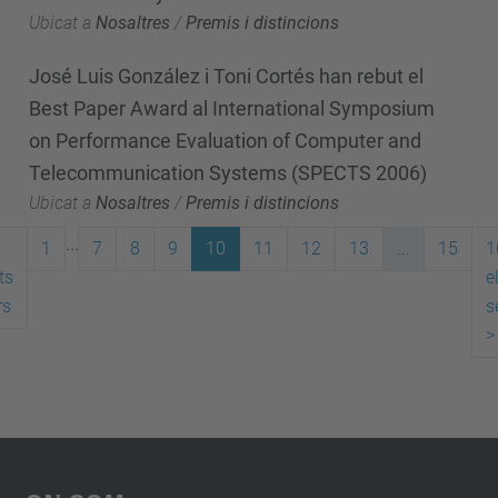
Ubicat a
Nosaltres
/
Premis i distincions
José Luis González i Toni Cortés han rebut el
Best Paper Award al International Symposium
on Performance Evaluation of Computer and
Telecommunication Systems (SPECTS 2006)
Ubicat a
Nosaltres
/
Premis i distincions
...
1
7
8
9
10
11
12
13
...
15
1
ts
e
rs
s
>