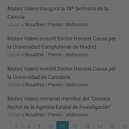
Mateo Valero inaugura la 18ª Setmana de la
Ciència
Ubicat a
Nosaltres
/
Premis i distincions
Mateo Valero investit Doctor Honoris Causa per
la Universidad Complutense de Madrid
Ubicat a
Nosaltres
/
Premis i distincions
Mateo Valero investit Doctor Honoris Causa per
la Universidad de Cantabria
Ubicat a
Nosaltres
/
Premis i distincions
Mateo Valero nomenat membre del "Consejo
Rector de la Agencia Estatal de Investigación"
Ubicat a
Nosaltres
/
Premis i distincions
...
1
8
9
10
11
12
13
14
15
10