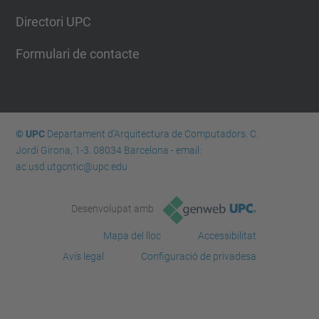
Directori UPC
Formulari de contacte
© UPC
Departament d'Arquitectura de Computadors. C.
Jordi Girona, 1-3. 08034 Barcelona - email:
ac.usd.utgcntic@upc.edu
Desenvolupat amb
Mapa del lloc
Accessibilitat
Avís legal
Configuració de privadesa