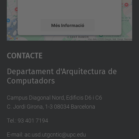
detalls i accepteu el servei per veure el
mapa.
Més Informació
Accepta
Contacte
powered by
Usercentrics Consent
Management Platform
Departament d'Arquitectura de
Computadors
Campus Diagonal Nord, Edificis D6 i C6
C. Jordi Girona, 1-3 08034 Barcelona
Tel.: 93 401 7194
E-mail: ac.usd.utgcntic@upc.edu