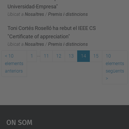
Universidad-Empresa"
Ubicat a
Nosaltres
/
Premis i distincions
Toni Cortés Roselló ha rebut el IEEE CS
"Certificate of appreciation"
Ubicat a
Nosaltres
/
Premis i distincions
...
<
10
1
11
12
13
14
15
10
elements
elements
anteriors
següents
>
On Som