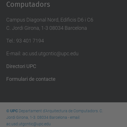
Computadors
Campus Diagonal Nord, Edificis D6 i C6
C. Jordi Girona, 1-3 08034 Barcelona
Tel.: 93 401 7194
E-mail: ac.usd.utgcntic@upc.edu
Directori UPC
Formulari de contacte
© UPC
Departament d'Arquitectura de Computadors. C.
Jordi Girona, 1-3. 08034 Barcelona - email:
ac.usd.utgcntic@upc.edu