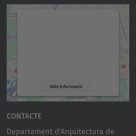
Necessitem el vostre
consentiment per carregar el
servei Google Maps!
Utilitzem un servei de tercers per incrustar
contingut del mapa que pugui recollir dades
sobre la vostra activitat. Reviseu-ne els
detalls i accepteu el servei per veure el
mapa.
Més Informació
Accepta
Contacte
powered by
Usercentrics Consent
Management Platform
Departament d'Arquitectura de