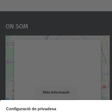
On Som
Necessitem el vostre consentiment
per carregar el servei Google Maps!
Utilitzem un servei de tercers per incrustar
contingut del mapa que pugui recollir dades
sobre la vostra activitat. Reviseu-ne els
detalls i accepteu el servei per veure el mapa.
Més Informació
Accepta