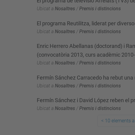
El programa de televisió Arrelats (TV3) d
Ubicat a
Nosaltres
/
Premis i distincions
El programa Reutilitza, liderat per diver
Ubicat a
Nosaltres
/
Premis i distincions
Enric Herrero Abellanas (doctorand) i Ra
(convocatòria 2013, curs acadèmic 2010
Ubicat a
Nosaltres
/
Premis i distincions
Fermín Sánchez Carracedo ha rebut una 
Ubicat a
Nosaltres
/
Premis i distincions
Fermín Sánchez i David López reben el pre
Ubicat a
Nosaltres
/
Premis i distincions
<
10 elements a