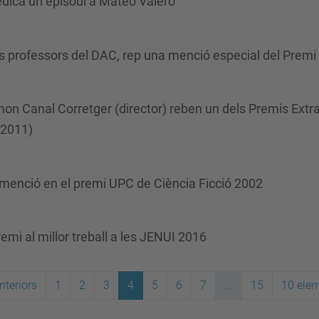
edica un episodi a Mateo Valero
sos professors del DAC, rep una menció especial del Premi
mon Canal Corretger (director) reben un dels Premis Extra
-2011)
menció en el premi UPC de Ciència Ficció 2002
mi al millor treball a les JENUI 2016
nteriors
1
2
3
4
5
6
7
...
15
10 ele