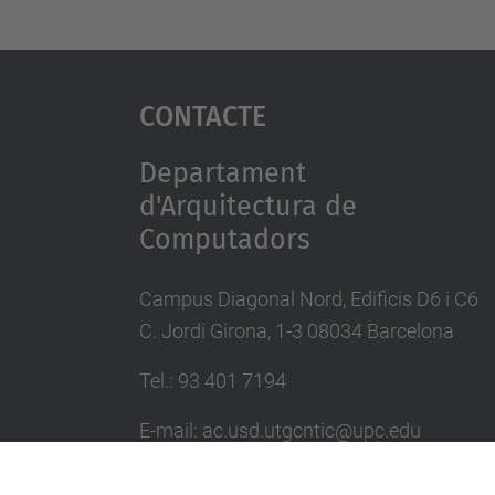
Contacte
Departament
d'Arquitectura de
Computadors
Campus Diagonal Nord, Edificis D6 i C6
C. Jordi Girona, 1-3 08034 Barcelona
Tel.: 93 401 7194
E-mail: ac.usd.utgcntic@upc.edu
Directori UPC