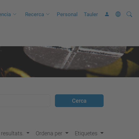
Cerca
C
ncia
Recerca
Personal
Tauler
e
r
c
a
a
v
a
n
ç
a
d
a
…
s resultats.
Ordena per
Etiquetes