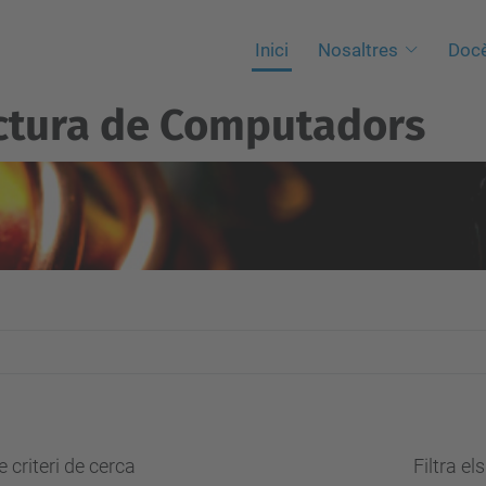
Inici
Nosaltres
Docè
ctura de Computadors
 criteri de cerca
Filtra el