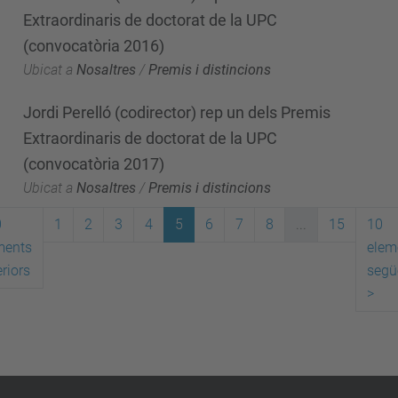
Extraordinaris de doctorat de la UPC
(convocatòria 2016)
Ubicat a
Nosaltres
/
Premis i distincions
Jordi Perelló (codirector) rep un dels Premis
Extraordinaris de doctorat de la UPC
(convocatòria 2017)
Ubicat a
Nosaltres
/
Premis i distincions
0
1
2
3
4
5
6
7
8
...
15
10
ments
elem
riors
segü
>