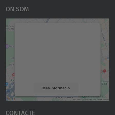
On Som
Necessitem el vostre
consentiment per carregar el
servei Google Maps!
Utilitzem un servei de tercers per incrustar
contingut del mapa que pugui recollir dades
sobre la vostra activitat. Reviseu-ne els
detalls i accepteu el servei per veure el
mapa.
Més Informació
Accepta
Contacte
powered by
Usercentrics Consent