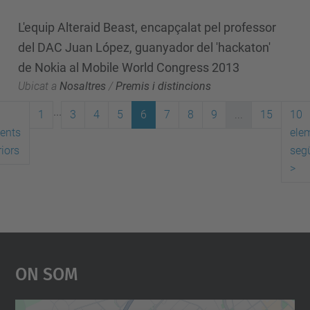
L'equip Alteraid Beast, encapçalat pel professor
del DAC Juan López, guanyador del 'hackaton'
de Nokia al Mobile World Congress 2013
Ubicat a
Nosaltres
/
Premis i distincions
...
1
3
4
5
6
7
8
9
...
15
10
ents
ele
iors
seg
>
On Som