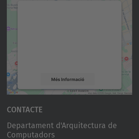
Necessitem el vostre
consentiment per carregar el
servei Google Maps!
Utilitzem un servei de tercers per incrustar
contingut del mapa que pugui recollir dades
sobre la vostra activitat. Reviseu-ne els
detalls i accepteu el servei per veure el
mapa.
Més Informació
Accepta
Contacte
powered by
Usercentrics Consent
Management Platform
Departament d'Arquitectura de
Computadors