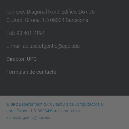
Campus Diagonal Nord, Edificis D6 i C6
C. Jordi Girona, 1-3 08034 Barcelona
Tel.: 93 401 7194
E-mail: ac.usd.utgcntic@upc.edu
Directori UPC
Formulari de contacte
© UPC
Departament d'Arquitectura de Computadors. C.
Jordi Girona, 1-3. 08034 Barcelona - email:
ac.usd.utgcntic@upc.edu