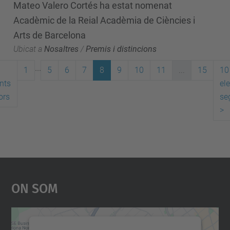
Mateo Valero Cortés ha estat nomenat
Acadèmic de la Reial Acadèmia de Ciències i
Arts de Barcelona
Ubicat a
Nosaltres
/
Premis i distincions
...
1
5
6
7
8
9
10
11
...
15
10
nts
el
ors
se
>
On Som