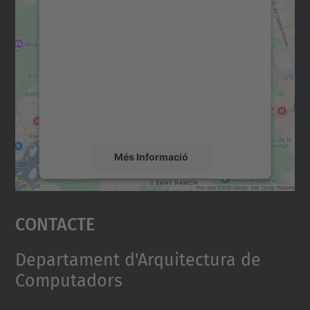
Necessitem el vostre
consentiment per carregar el
servei Google Maps!
Utilitzem un servei de tercers per incrustar
contingut del mapa que pugui recollir dades
sobre la vostra activitat. Reviseu-ne els
detalls i accepteu el servei per veure el
mapa.
Més Informació
Accepta
Contacte
powered by
Usercentrics Consent
Management Platform
Departament d'Arquitectura de
Computadors