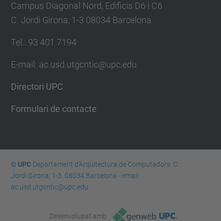
Campus Diagonal Nord, Edificis D6 i C6
C. Jordi Girona, 1-3 08034 Barcelona
Tel.: 93 401 7194
E-mail: ac.usd.utgcntic@upc.edu
Directori UPC
Formulari de contacte
© UPC
Departament d'Arquitectura de Computadors. C.
Jordi Girona, 1-3. 08034 Barcelona - email:
ac.usd.utgcntic@upc.edu
Desenvolupat amb