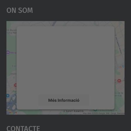
On Som
Necessitem el vostre
consentiment per carregar el
servei Google Maps!
Utilitzem un servei de tercers per incrustar
contingut del mapa que pugui recollir dades
sobre la vostra activitat. Reviseu-ne els
detalls i accepteu el servei per veure el
mapa.
Més Informació
Accepta
Contacte
powered by
Usercentrics Consent