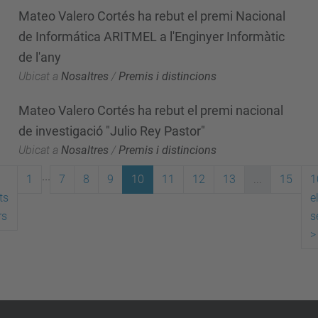
Mateo Valero Cortés ha rebut el premi Nacional
de Informática ARITMEL a l'Enginyer Informàtic
de l'any
Ubicat a
Nosaltres
/
Premis i distincions
Mateo Valero Cortés ha rebut el premi nacional
de investigació "Julio Rey Pastor"
Ubicat a
Nosaltres
/
Premis i distincions
...
1
7
8
9
10
11
12
13
...
15
1
ts
e
rs
s
>