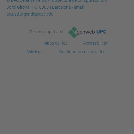
© UPC
Departament d'Arquitectura de Computadors. C.
Jordi Girona, 1-3. 08034 Barcelona - email:
ac.usd.utgcntic@upc.edu
Desenvolupat amb
Mapa del lloc
Accessibilitat
Avís legal
Configuració de privadesa