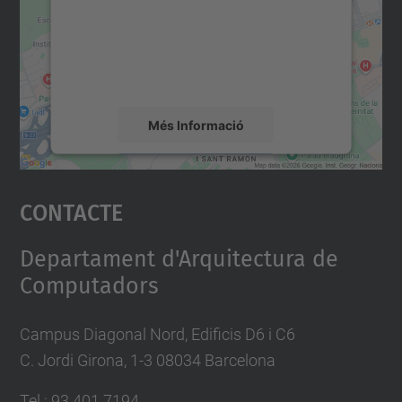
Utilitzem un servei de tercers per incrustar
contingut del mapa que pugui recollir dades
sobre la vostra activitat. Reviseu-ne els
detalls i accepteu el servei per veure el
mapa.
Més Informació
Accepta
Contacte
powered by
Usercentrics Consent
Management Platform
Departament d'Arquitectura de
Computadors
Campus Diagonal Nord, Edificis D6 i C6
C. Jordi Girona, 1-3 08034 Barcelona
Tel.: 93 401 7194