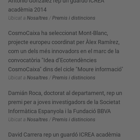
Antonio González rep un guardó ICREA
acadèmia 2014
Ubicat a
Nosaltres
/
Premis i distincions
CosmoCaixa ha seleccionat Mont-Blanc,
projecte europeu coordinat per Àlex Ramírez,
com un dels més innovadors en el marc de la
convocatòria "Idea d’Ecotendències
CosmoCaixa" dins del cicle "Moure informació"
Ubicat a
Nosaltres
/
Premis i distincions
Damián Roca, doctorat al departament, rep un
premi per a joves investigadors de la Societat
Informàtica Espanyola i la Fundació BBVA
Ubicat a
Nosaltres
/
Premis i distincions
David Carrera rep un guardó ICREA acadèmia