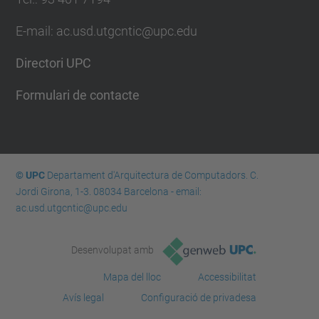
E-mail: ac.usd.utgcntic@upc.edu
Directori UPC
Formulari de contacte
© UPC
Departament d'Arquitectura de Computadors. C.
Jordi Girona, 1-3. 08034 Barcelona - email:
ac.usd.utgcntic@upc.edu
Desenvolupat amb
Mapa del lloc
Accessibilitat
Avís legal
Configuració de privadesa