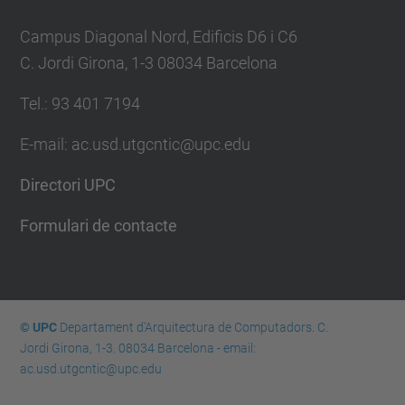
Campus Diagonal Nord, Edificis D6 i C6
C. Jordi Girona, 1-3 08034 Barcelona
Tel.: 93 401 7194
E-mail: ac.usd.utgcntic@upc.edu
Directori UPC
Formulari de contacte
© UPC
Departament d'Arquitectura de Computadors. C.
Jordi Girona, 1-3. 08034 Barcelona - email:
ac.usd.utgcntic@upc.edu