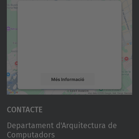
Necessitem el vostre
consentiment per carregar el
servei Google Maps!
Utilitzem un servei de tercers per incrustar
contingut del mapa que pugui recollir dades
sobre la vostra activitat. Reviseu-ne els
detalls i accepteu el servei per veure el
mapa.
Més Informació
Accepta
Contacte
powered by
Usercentrics Consent
Management Platform
Departament d'Arquitectura de
Computadors