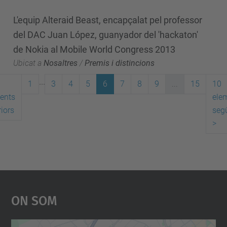
L'equip Alteraid Beast, encapçalat pel professor
del DAC Juan López, guanyador del 'hackaton'
de Nokia al Mobile World Congress 2013
Ubicat a
Nosaltres
/
Premis i distincions
...
1
3
4
5
6
7
8
9
...
15
10
ents
ele
iors
seg
>
On Som