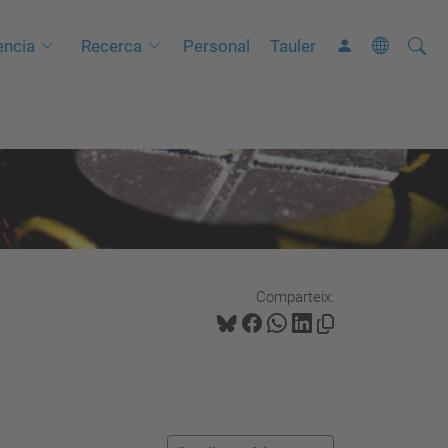
Cerca
C
ncia
Recerca
Personal
Tauler
e
r
c
a
a
v
a
n
Comparteix:
ç
a
d
a
…