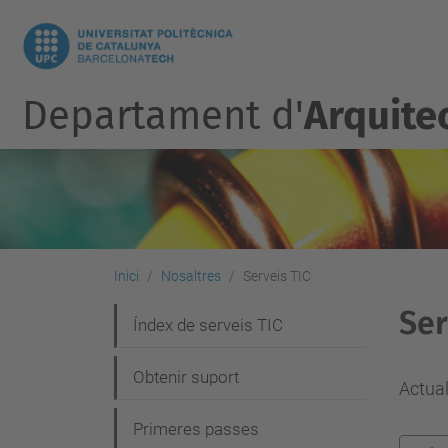
Departament d'
Arquite
Inici
Nosaltres
Serveis TIC
Ser
N
Índex de serveis TIC
a
Obtenir suport
v
Actual
e
Primeres passes