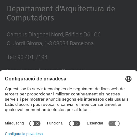
Departament d'Arquitectura de
Computadors
Campus Diagonal Nord, Edificis D6 i C6
C. Jordi Girona, 1-3 08034 Barcelona
Tel.: 93 401 7194
E-mail: ac.usd.utgcntic@upc.edu
Directori UPC
Formulari de contacte
© UPC
Departament d'Arquitectura de Computadors. C.