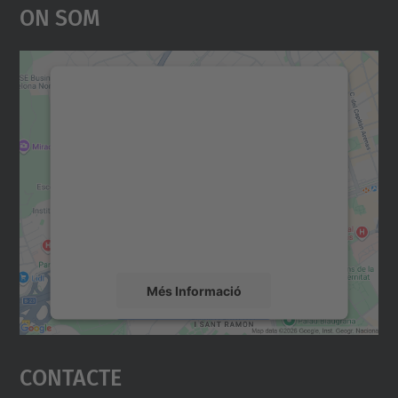
On Som
Necessitem el vostre
consentiment per carregar el
servei Google Maps!
Utilitzem un servei de tercers per incrustar
contingut del mapa que pugui recollir dades
sobre la vostra activitat. Reviseu-ne els
detalls i accepteu el servei per veure el
mapa.
Més Informació
Accepta
Contacte
powered by
Usercentrics Consent
Management Platform