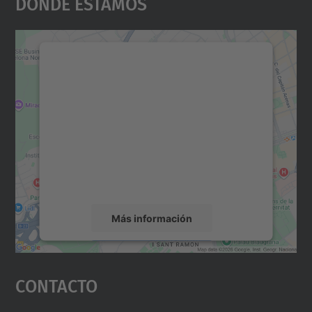
Dónde Estamos
Necesitamos su consentimiento
para cargar el servicio Google
Maps.
Utilizamos un servicio de terceros para
incrustar contenido de mapas que puede
recopilar datos sobre su actividad. Le
rogamos que revise los detalles y acepte el
servicio para ver este mapa.
Más información
Aceptar
Contacto
powered by
Usercentrics Consent
Management Platform