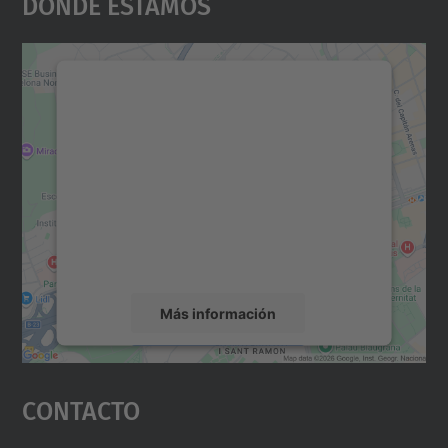
Dónde Estamos
Necesitamos su consentimiento
para cargar el servicio Google
Maps.
Utilizamos un servicio de terceros para
incrustar contenido de mapas que puede
recopilar datos sobre su actividad. Le
rogamos que revise los detalles y acepte el
servicio para ver este mapa.
Más información
Aceptar
Contacto
powered by
Usercentrics Consent
Management Platform