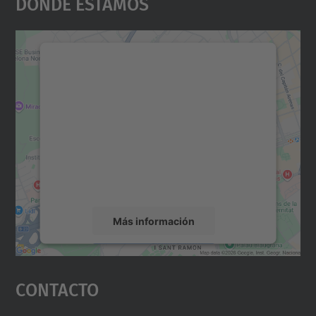
Dónde Estamos
Necesitamos su consentimiento
para cargar el servicio Google
Maps.
Utilizamos un servicio de terceros para
incrustar contenido de mapas que puede
recopilar datos sobre su actividad. Le
rogamos que revise los detalles y acepte el
servicio para ver este mapa.
Más información
Aceptar
Contacto
powered by
Usercentrics Consent
Management Platform