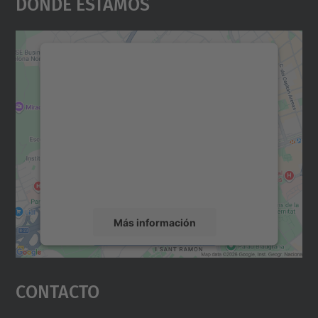
Dónde Estamos
Necesitamos su consentimiento
para cargar el servicio Google
Maps.
Utilizamos un servicio de terceros para
incrustar contenido de mapas que puede
recopilar datos sobre su actividad. Le
rogamos que revise los detalles y acepte el
servicio para ver este mapa.
Más información
Aceptar
Contacto
powered by
Usercentrics Consent
Management Platform