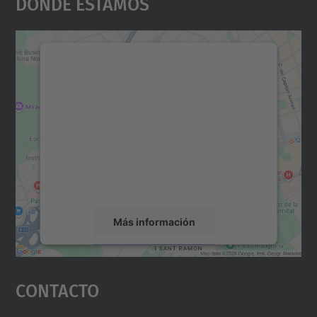
Dónde Estamos
Necesitamos su consentimiento
para cargar el servicio Google
Maps.
Utilizamos un servicio de terceros para
incrustar contenido de mapas que puede
recopilar datos sobre su actividad. Le
rogamos que revise los detalles y acepte el
servicio para ver este mapa.
Más información
Aceptar
Contacto
powered by
Usercentrics Consent
Management Platform