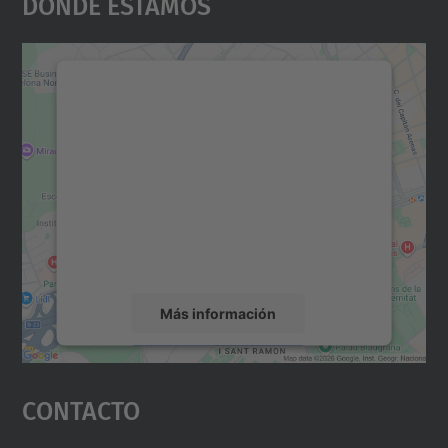
Dónde Estamos
Necesitamos su consentimiento
para cargar el servicio Google
Maps.
Utilizamos un servicio de terceros para
incrustar contenido de mapas que puede
recopilar datos sobre su actividad. Le
rogamos que revise los detalles y acepte el
servicio para ver este mapa.
Más información
Aceptar
Contacto
powered by
Usercentrics Consent
Management Platform