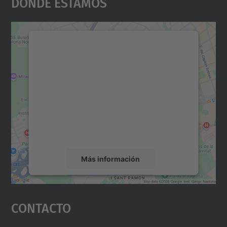
Dónde Estamos
Necesitamos su consentimiento
para cargar el servicio Google
Maps.
Utilizamos un servicio de terceros para
incrustar contenido de mapas que puede
recopilar datos sobre su actividad. Le
rogamos que revise los detalles y acepte el
servicio para ver este mapa.
Más información
Aceptar
Contacto
powered by
Usercentrics Consent
Management Platform