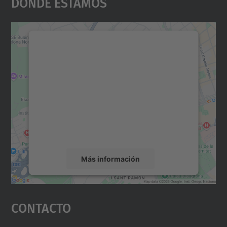
Dónde Estamos
Necesitamos su consentimiento
para cargar el servicio Google
Maps.
Utilizamos un servicio de terceros para
incrustar contenido de mapas que puede
recopilar datos sobre su actividad. Le
rogamos que revise los detalles y acepte el
servicio para ver este mapa.
Más información
Aceptar
Contacto
powered by
Usercentrics Consent
Management Platform