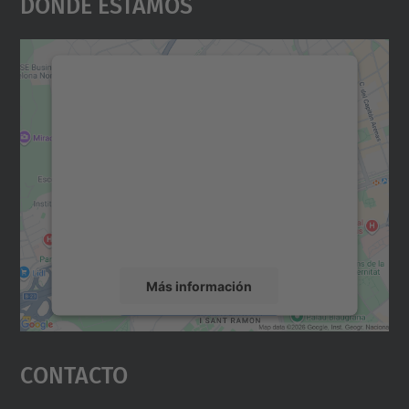
Dónde Estamos
Necesitamos su consentimiento
para cargar el servicio Google
Maps.
Utilizamos un servicio de terceros para
incrustar contenido de mapas que puede
recopilar datos sobre su actividad. Le
rogamos que revise los detalles y acepte el
servicio para ver este mapa.
Más información
Aceptar
Contacto
powered by
Usercentrics Consent
Management Platform