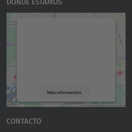
Dónde Estamos
Necesitamos su consentimiento
para cargar el servicio Google
Maps.
Utilizamos un servicio de terceros para
incrustar contenido de mapas que puede
recopilar datos sobre su actividad. Le
rogamos que revise los detalles y acepte el
servicio para ver este mapa.
Más información
Aceptar
Contacto
powered by
Usercentrics Consent
Management Platform