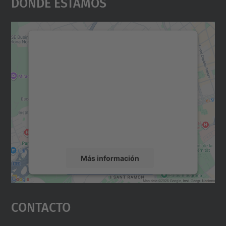
Dónde Estamos
Necesitamos su consentimiento
para cargar el servicio Google
Maps.
Utilizamos un servicio de terceros para
incrustar contenido de mapas que puede
recopilar datos sobre su actividad. Le
rogamos que revise los detalles y acepte el
servicio para ver este mapa.
Más información
Aceptar
Contacto
powered by
Usercentrics Consent
Management Platform