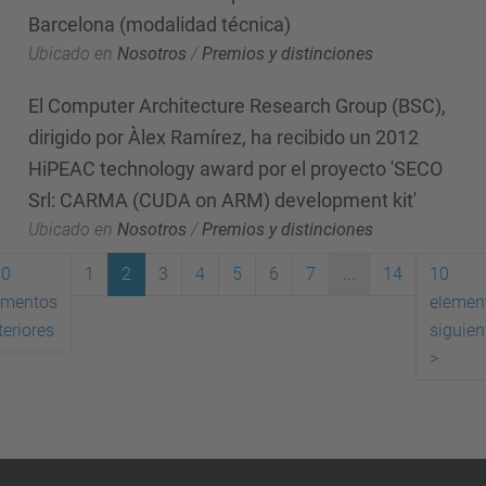
Barcelona (modalidad técnica)
Ubicado en
Nosotros
/
Premios y distinciones
El Computer Architecture Research Group (BSC),
dirigido por Àlex Ramírez, ha recibido un 2012
HiPEAC technology award por el proyecto 'SECO
Srl: CARMA (CUDA on ARM) development kit'
Ubicado en
Nosotros
/
Premios y distinciones
10
1
2
3
4
5
6
7
...
14
10
ementos
elemen
(actual)
teriores
siguien
>