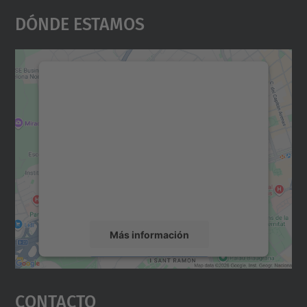
Dónde Estamos
Necesitamos su consentimiento
para cargar el servicio Google
Maps.
Utilizamos un servicio de terceros para
incrustar contenido de mapas que puede
recopilar datos sobre su actividad. Le
rogamos que revise los detalles y acepte el
servicio para ver este mapa.
Más información
Aceptar
Contacto
powered by
Usercentrics Consent