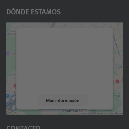
Dónde Estamos
Necesitamos su consentimiento
para cargar el servicio Google
Maps.
Utilizamos un servicio de terceros para
incrustar contenido de mapas que puede
recopilar datos sobre su actividad. Le
rogamos que revise los detalles y acepte el
servicio para ver este mapa.
Más información
Aceptar
Contacto
powered by
Usercentrics Consent