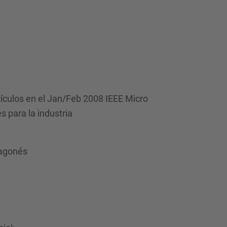
d
a
…
rtículos en el Jan/Feb 2008 IEEE Micro
 para la industria
ragonés