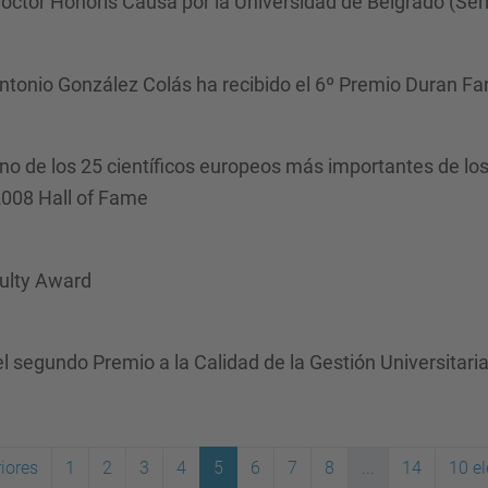
ctor Honoris Causa por la Universidad de Belgrado (Ser
Antonio González Colás ha recibido el 6º Premio Duran Far
 de los 25 científicos europeos más importantes de los 
 2008 Hall of Fame
culty Award
l segundo Premio a la Calidad de la Gestión Universitaria 
iores
1
2
3
4
5
6
7
8
...
14
10 e