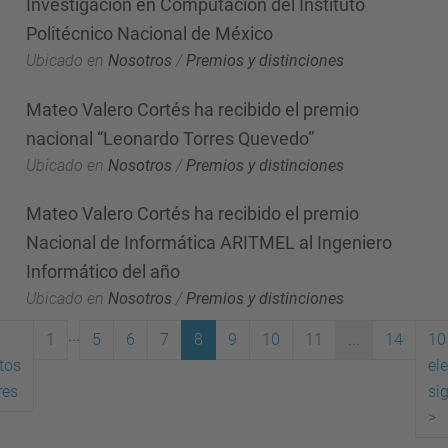
Investigación en Computación del Instituto
Politécnico Nacional de México
Ubicado en
Nosotros
/
Premios y distinciones
Mateo Valero Cortés ha recibido el premio
nacional “Leonardo Torres Quevedo”
Ubicado en
Nosotros
/
Premios y distinciones
Mateo Valero Cortés ha recibido el premio
Nacional de Informática ARITMEL al Ingeniero
Informático del año
Ubicado en
Nosotros
/
Premios y distinciones
...
1
5
6
7
8
9
10
11
...
14
10
tos
el
(actual)
res
si
>