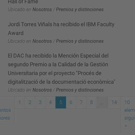
Hall of Fame
Ubicado en
Nosotros
/
Premios y distinciones
Jordi Torres Viñals ha recibido el IBM Faculty
Award
Ubicado en
Nosotros
/
Premios y distinciones
El DAC ha recibido la Mención Especial del
segundo Premio a la Calidad de la Gestión
Universitaria por el proyecto "Procés de
digitalització de la documentació econòmica"
Ubicado en
Nosotros
/
Premios y distinciones
1
2
3
4
5
6
7
8
...
14
10
entos
elem
(actual)
iores
sigu
>