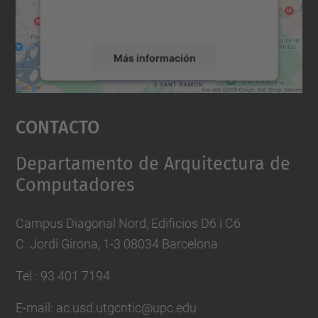
rogamos que revise los detalles y acepte el
servicio para ver este mapa.
Más información
Aceptar
Contacto
powered by
Usercentrics Consent
Management Platform
Departamento de Arquitectura de
Computadores
Campus Diagonal Nord, Edificios D6 i C6
C. Jordi Girona, 1-3 08034 Barcelona
Tel.: 93 401 7194
E-mail: ac.usd.utgcntic@upc.edu