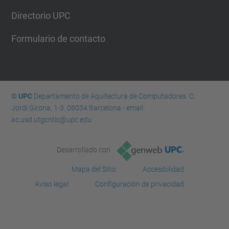
Directorio UPC
Formulario de contacto
© UPC
Departamento de Aquitectura de Computadores. C.
Jordi Girona, 1-3. 08034 Barcelona - email:
ac.usd.utgcntic@upc.edu
Desarrollado con
Mapa del Sitio
Accesibilidad
Aviso legal
Configuración de privacidad