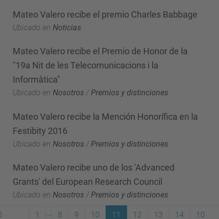
Mateo Valero recibe el premio Charles Babbage
Ubicado en
Noticias
Mateo Valero recibe el Premio de Honor de la
"19a Nit de les Telecomunicacions i la
Informàtica"
Ubicado en
Nosotros
/
Premios y distinciones
Mateo Valero recibe la Mención Honorífica en la
Festibity 2016
Ubicado en
Nosotros
/
Premios y distinciones
Mateo Valero recibe uno de los 'Advanced
Grants' del European Research Council
Ubicado en
Nosotros
/
Premios y distinciones
...
0
1
8
9
10
11
12
13
14
10