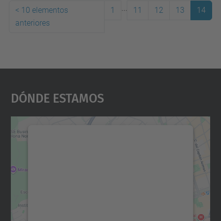
...
<
10 elementos
1
11
12
13
14
anteriores
(actual)
Dónde Estamos
Necesitamos su consentimiento
para cargar el servicio Google
Maps.
Utilizamos un servicio de terceros para
incrustar contenido de mapas que puede
recopilar datos sobre su actividad. Le
rogamos que revise los detalles y acepte el