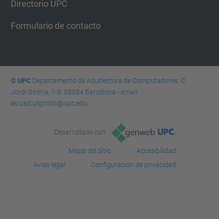
Directorio UPC
Formulario de contacto
© UPC
Departamento de Aquitectura de Computadores. C.
Jordi Girona, 1-3. 08034 Barcelona - email:
ac.usd.utgcntic@upc.edu
Desarrollado con
Mapa del Sitio
Accesibilidad
Aviso legal
Configuración de privacidad