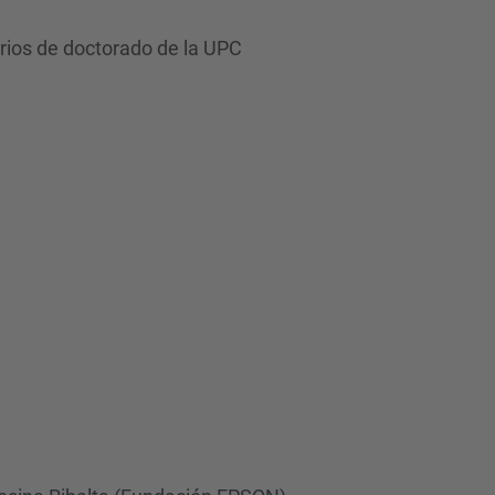
d
a
arios de doctorado de la UPC
…