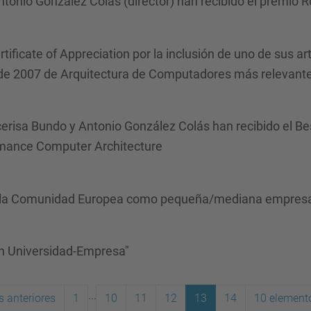
tonio González Colás (director) han recibido el premio 
tificate of Appreciation por la inclusión de uno de sus a
s de 2007 de Arquitectura de Computadores más relevantes
risa Bundo y Antonio González Colás han recibido el Be
rmance Computer Architecture
por la Comunidad Europea como pequeña/mediana empres
ón Universidad-Empresa"
...
 anteriores
1
10
11
12
13
14
10 elemento