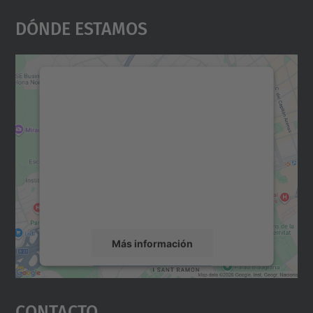
Dónde Estamos
Necesitamos su consentimiento
para cargar el servicio Google
Maps.
Utilizamos un servicio de terceros para
incrustar contenido de mapas que puede
recopilar datos sobre su actividad. Le
rogamos que revise los detalles y acepte el
servicio para ver este mapa.
Más información
Aceptar
Contacto
powered by
Usercentrics Consent