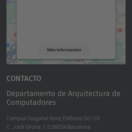
Utilizamos un servicio de terceros para
incrustar contenido de mapas que puede
recopilar datos sobre su actividad. Le
rogamos que revise los detalles y acepte el
servicio para ver este mapa.
Más información
Aceptar
Contacto
powered by
Usercentrics Consent
Management Platform
Departamento de Arquitectura de
Computadores
Campus Diagonal Nord, Edificios D6 i C6
C. Jordi Girona, 1-3 08034 Barcelona