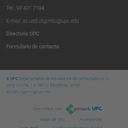
Tel.: 93 401 7194
E-mail: ac.usd.utgcntic@upc.edu
Directorio UPC
Formulario de contacto
© UPC
Departamento de Aquitectura de Computadores. C.
Jordi Girona, 1-3. 08034 Barcelona - email:
ac.usd.utgcntic@upc.edu
Desarrollado con
Mapa del Sitio
Accesibilidad
Aviso legal
Configuración de privacidad