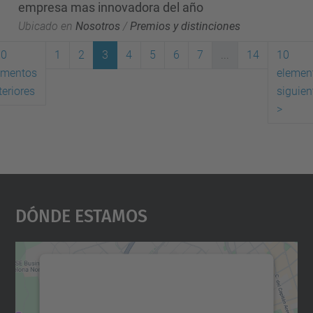
empresa mas innovadora del año
Ubicado en
Nosotros
/
Premios y distinciones
10
1
2
3
4
5
6
7
...
14
10
ementos
elemen
(actual)
teriores
siguien
>
Dónde Estamos
Necesitamos su consentimiento
para cargar el servicio Google
Maps.