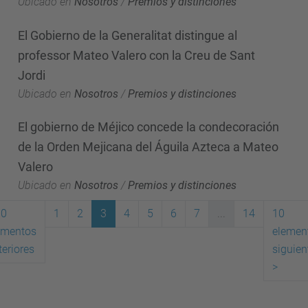
Ubicado en
Nosotros
/
Premios y distinciones
El Gobierno de la Generalitat distingue al
professor Mateo Valero con la Creu de Sant
Jordi
Ubicado en
Nosotros
/
Premios y distinciones
El gobierno de Méjico concede la condecoración
de la Orden Mejicana del Águila Azteca a Mateo
Valero
Ubicado en
Nosotros
/
Premios y distinciones
10
1
2
3
4
5
6
7
...
14
10
ementos
elemen
(actual)
teriores
siguien
>