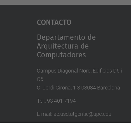
Contacto
Departamento de
Arquitectura de
Computadores
Campus Diagonal Nord, Edificios D6 i
C6
C. Jordi Girona, 1-3 08034 Barcelona
Tel.: 93 401 7194
E-mail: ac.usd.utgcntic@upc.edu
Directorio UPC