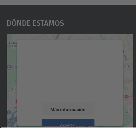
Dónde Estamos
Necesitamos su consentimiento
para cargar el servicio Google Maps.
Utilizamos un servicio de terceros para
incrustar contenido de mapas que puede
recopilar datos sobre su actividad. Le
rogamos que revise los detalles y acepte el
servicio para ver este mapa.
Más información
Aceptar