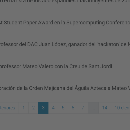
ro en la lista de los 500 españoles más influyentes de 20
Best Student Paper Award en la Supercomputing Conferen
l professor del DAC Juan López, ganador del 'hackaton' d
l professor Mateo Valero con la Creu de Sant Jordi
oración de la Orden Mejicana del Águila Azteca a Mateo 
teriores
1
2
3
4
5
6
7
...
14
10 elem
(actual)