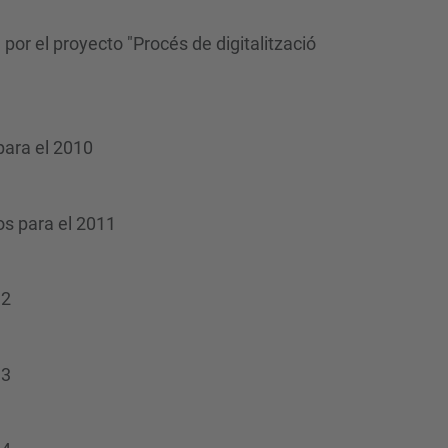
d
a
por el proyecto "Procés de digitalització
…
 para el 2010
os para el 2011
12
13