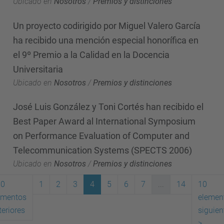
Ubicado en
Nosotros
/
Premios y distinciones
Un proyecto codirigido por Miguel Valero García
ha recibido una mención especial honorífica en
el 9º Premio a la Calidad en la Docencia
Universitaria
Ubicado en
Nosotros
/
Premios y distinciones
José Luis González y Toni Cortés han recibido el
Best Paper Award al International Symposium
on Performance Evaluation of Computer and
Telecommunication Systems (SPECTS 2006)
Ubicado en
Nosotros
/
Premios y distinciones
10
1
2
3
4
5
6
7
...
14
10
ementos
elemen
(actual)
teriores
siguien
>