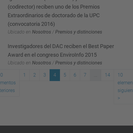
(codirector) reciben uno de los Premios
Extraordinarios de doctorado de la UPC
(convocatoria 2016)
Ubicado en
Nosotros
/
Premios y distinciones
Investigadores del DAC reciben el Best Paper
Award en el congreso EnviroInfo 2015
Ubicado en
Nosotros
/
Premios y distinciones
10
1
2
3
4
5
6
7
...
14
10
ementos
elemen
(actual)
teriores
siguien
>