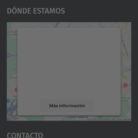
Dónde Estamos
Necesitamos su consentimiento
para cargar el servicio Google
Maps.
Utilizamos un servicio de terceros para
incrustar contenido de mapas que puede
recopilar datos sobre su actividad. Le
rogamos que revise los detalles y acepte el
servicio para ver este mapa.
Más información
Aceptar
Contacto
powered by
Usercentrics Consent