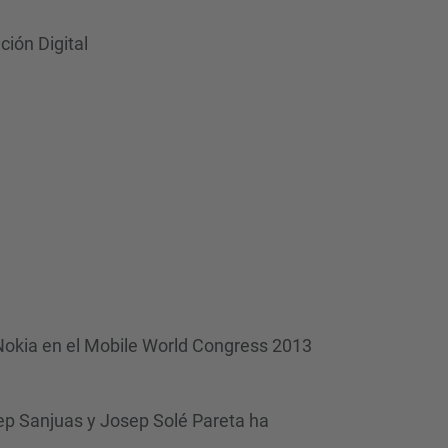
d
a
ción Digital
…
e Nokia en el Mobile World Congress 2013
ep Sanjuas y Josep Solé Pareta ha