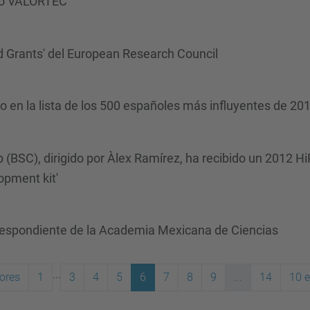
rso VALORTEC
d Grants' del European Research Council
ro en la lista de los 500 españoles más influyentes de 20
(BSC), dirigido por Àlex Ramírez, ha recibido un 2012 H
pment kit'
espondiente de la Academia Mexicana de Ciencias
...
ores
1
3
4
5
6
7
8
9
...
14
10 e
(actual)