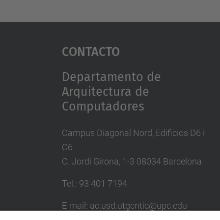
Contacto
Departamento de
Arquitectura de
Computadores
Campus Diagonal Nord, Edificios D6 i
C6
C. Jordi Girona, 1-3 08034 Barcelona
Tel.: 93 401 7194
E-mail: ac.usd.utgcntic@upc.edu