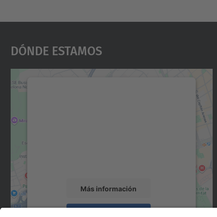
Dónde Estamos
Necesitamos su consentimiento
para cargar el servicio Google Maps.
Utilizamos un servicio de terceros para
incrustar contenido de mapas que puede
recopilar datos sobre su actividad. Le
rogamos que revise los detalles y acepte el
servicio para ver este mapa.
Más información
Aceptar