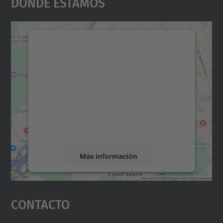
Dónde Estamos
Necesitamos su consentimiento
para cargar el servicio Google
Maps.
Utilizamos un servicio de terceros para
incrustar contenido de mapas que puede
recopilar datos sobre su actividad. Le
rogamos que revise los detalles y acepte el
servicio para ver este mapa.
Más información
Aceptar
Contacto
powered by
Usercentrics Consent
Management Platform