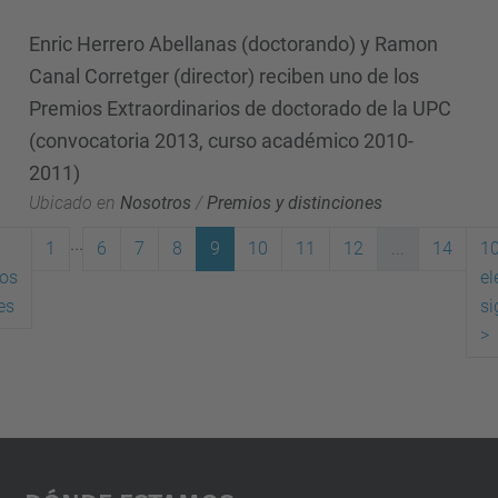
Enric Herrero Abellanas (doctorando) y Ramon
Canal Corretger (director) reciben uno de los
Premios Extraordinarios de doctorado de la UPC
(convocatoria 2013, curso académico 2010-
2011)
Ubicado en
Nosotros
/
Premios y distinciones
...
1
6
7
8
9
10
11
12
...
14
1
os
e
(actual)
es
si
>