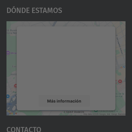
Dónde Estamos
Necesitamos su consentimiento
para cargar el servicio Google
Maps.
Utilizamos un servicio de terceros para
incrustar contenido de mapas que puede
recopilar datos sobre su actividad. Le
rogamos que revise los detalles y acepte el
servicio para ver este mapa.
Más información
Aceptar
Contacto
powered by
Usercentrics Consent