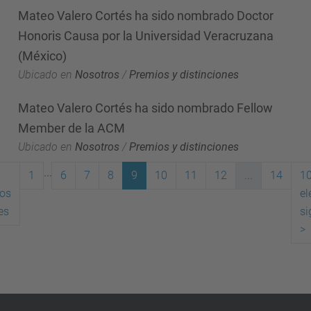
Mateo Valero Cortés ha sido nombrado Doctor
Honoris Causa por la Universidad Veracruzana
(México)
Ubicado en
Nosotros
/
Premios y distinciones
Mateo Valero Cortés ha sido nombrado Fellow
Member de la ACM
Ubicado en
Nosotros
/
Premios y distinciones
...
1
6
7
8
9
10
11
12
...
14
1
os
e
(actual)
es
si
>