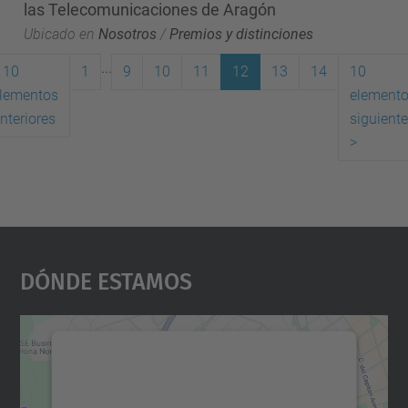
las Telecomunicaciones de Aragón
Ubicado en
Nosotros
/
Premios y distinciones
...
10
1
9
10
11
12
13
14
10
lementos
element
(actual)
nteriores
siguient
>
Dónde Estamos
Necesitamos su consentimiento
para cargar el servicio Google
Maps.