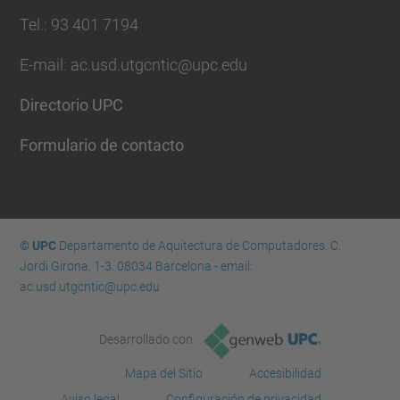
Tel.: 93 401 7194
E-mail: ac.usd.utgcntic@upc.edu
Directorio UPC
Formulario de contacto
© UPC
Departamento de Aquitectura de Computadores. C.
Jordi Girona, 1-3. 08034 Barcelona - email:
ac.usd.utgcntic@upc.edu
Desarrollado con
Mapa del Sitio
Accesibilidad
Aviso legal
Configuración de privacidad