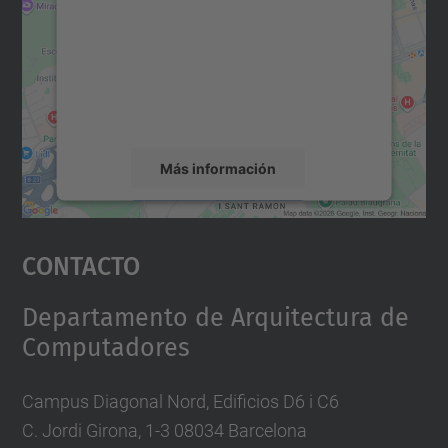
Utilizamos un servicio de terceros para
incrustar contenido de mapas que puede
recopilar datos sobre su actividad. Le
rogamos que revise los detalles y acepte el
servicio para ver este mapa.
Más información
Aceptar
Contacto
powered by
Usercentrics Consent
Management Platform
Departamento de Arquitectura de
Computadores
Campus Diagonal Nord, Edificios D6 i C6
C. Jordi Girona, 1-3 08034 Barcelona