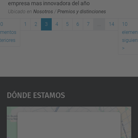
empresa mas innovadora del año
Ubicado en
Nosotros
/
Premios y distinciones
10
1
2
3
4
5
6
7
...
14
10
ementos
elemen
(actual)
teriores
siguien
>
Dónde Estamos
Necesitamos su consentimiento
para cargar el servicio Google
Maps.