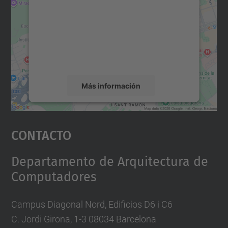
Utilizamos un servicio de terceros para
incrustar contenido de mapas que puede
recopilar datos sobre su actividad. Le
rogamos que revise los detalles y acepte el
servicio para ver este mapa.
Más información
Aceptar
Contacto
powered by
Usercentrics Consent
Management Platform
Departamento de Arquitectura de
Computadores
Campus Diagonal Nord, Edificios D6 i C6
C. Jordi Girona, 1-3 08034 Barcelona