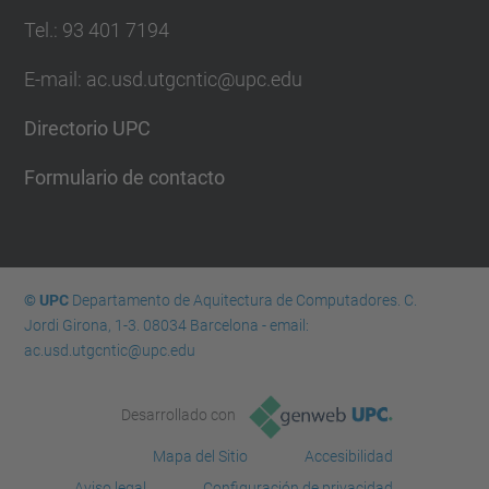
Tel.: 93 401 7194
E-mail: ac.usd.utgcntic@upc.edu
Directorio UPC
Formulario de contacto
© UPC
Departamento de Aquitectura de Computadores. C.
Jordi Girona, 1-3. 08034 Barcelona - email:
ac.usd.utgcntic@upc.edu
Desarrollado con
Mapa del Sitio
Accesibilidad
Aviso legal
Configuración de privacidad