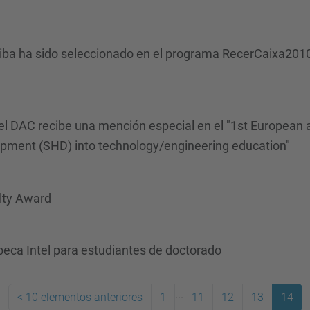
riba ha sido seleccionado en el programa RecerCaixa2010 
el DAC recibe una mención especial en el "1st European a
opment (SHD) into technology/engineering education"
lty Award
beca Intel para estudiantes de doctorado
...
<
10 elementos anteriores
1
11
12
13
14