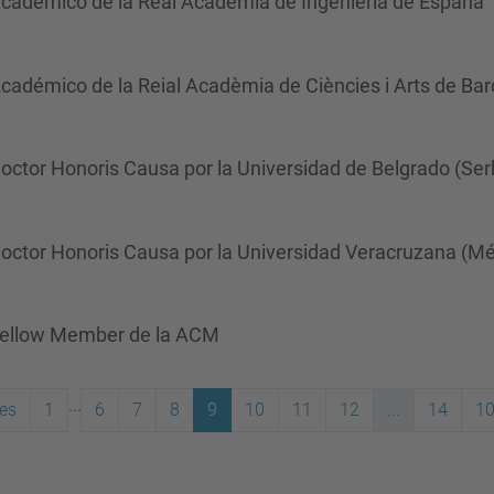
cadémico de la Real Academia de Ingeniería de España
adémico de la Reial Acadèmia de Ciències i Arts de Ba
ctor Honoris Causa por la Universidad de Belgrado (Ser
octor Honoris Causa por la Universidad Veracruzana (Mé
Fellow Member de la ACM
...
res
1
6
7
8
9
10
11
12
...
14
10
(actual)