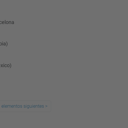
rcelona
bia)
xico)
 elementos siguientes
>