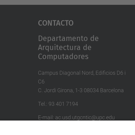
Contacto
Departamento de
Arquitectura de
Computadores
Campus Diagonal Nord, Edificios D6 i
C6
C. Jordi Girona, 1-3 08034 Barcelona
Tel.: 93 401 7194
E-mail: ac.usd.utgcntic@upc.edu
Directorio UPC