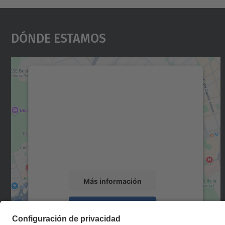
Dónde Estamos
Necesitamos su consentimiento
para cargar el servicio Google Maps.
Utilizamos un servicio de terceros para
incrustar contenido de mapas que puede
recopilar datos sobre su actividad. Le
rogamos que revise los detalles y acepte el
servicio para ver este mapa.
Más información
Aceptar