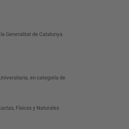
d
a
…
 la Generalitat de Catalunya
Universitaria, en categoría de
ctas, Físicas y Naturales