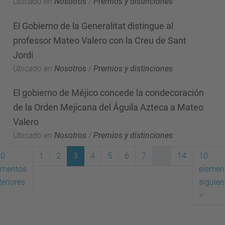
Ubicado en
Nosotros
/
Premios y distinciones
El Gobierno de la Generalitat distingue al
professor Mateo Valero con la Creu de Sant
Jordi
Ubicado en
Nosotros
/
Premios y distinciones
El gobierno de Méjico concede la condecoración
de la Orden Mejicana del Águila Azteca a Mateo
Valero
Ubicado en
Nosotros
/
Premios y distinciones
10
1
2
3
4
5
6
7
...
14
10
ementos
elemen
(actual)
teriores
siguien
>