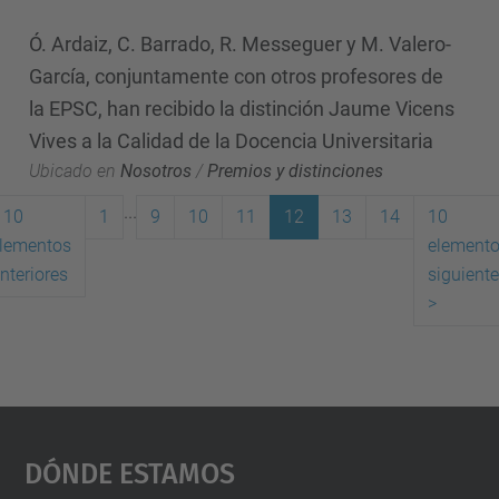
Ó. Ardaiz, C. Barrado, R. Messeguer y M. Valero-
García, conjuntamente con otros profesores de
la EPSC, han recibido la distinción Jaume Vicens
Vives a la Calidad de la Docencia Universitaria
Ubicado en
Nosotros
/
Premios y distinciones
...
10
1
9
10
11
12
13
14
10
lementos
element
(actual)
nteriores
siguient
>
Dónde Estamos