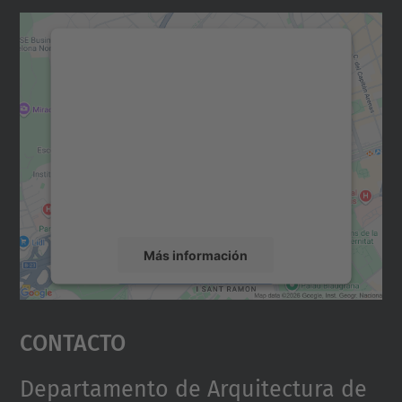
Necesitamos su consentimiento
para cargar el servicio Google
Maps.
Utilizamos un servicio de terceros para
incrustar contenido de mapas que puede
recopilar datos sobre su actividad. Le
rogamos que revise los detalles y acepte el
servicio para ver este mapa.
Más información
Aceptar
Contacto
powered by
Usercentrics Consent
Management Platform
Departamento de Arquitectura de